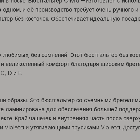
й в носке. Бюстгальтер
Olivia
—изготовлен с исполь
в одном, и её производство требует очень ручного и
тер без косточек. Обеспечивает идеальную посадк
 любимых, без сомнений. Этот бюстгальтер без ко
 и великолепный комфорт благодаря широким брет
, D и E.
и образы. Это бюстгальтер со съемными бретелями,
кже ламинирована для обеспечения большей поддерж
лекте. Край чашечек и внутренняя часть пояса свер
 Violeta и утягивающими трусиками Violeta. Доступ