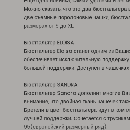
Еще одна новинка, самый удобный и легки
Можно сказать, что это два бюстгальтера 
две съемные поролоновые чашки, бюстгаль
размерах от S до XL.
Бюстгальтер ELOISA
Бюстгальтер
Eloisa
станет одним из Ваших
обеспечивает исключительную поддержку
большей поддержки. Доступен в чашечках C
Бюстгальтер SANDRA
Бюстгальтер
Sandra
дополнит многие Ваш
внимание, что двойная ткань чашечек та
Бретели в цвет бюстгальтера идут в комп
лучшей поддержки. Сочетается с трусиками
95(европейский размерный ряд).