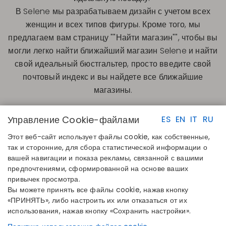
В Selene мы разрабатываем дизайн с учетом всех
женщин и всех типов фигуры. Кроме того, мы
предлагаем вам страницу ""Найти магазин"", чтобы вы
могли легко найти ближайший магазин Selene и найти
свой идеальный бюстгальтер, просто введите свой
почтовый индекс и вы найдете все ближайшие
магазины.
Управление Cookie-файлами
ES
EN
IT
RU
Этот веб-сайт использует файлы cookie, как собственные,
так и сторонние, для сбора статистической информации о
вашей навигации и показа рекламы, связанной с вашими
предпочтениями, сформированной на основе ваших
БЫСТРЫЕ ССЫЛКИ
КОНТАКТЫ
привычек просмотра.
Определите свой размер
Disintex 2021 SL
Вы можете принять все файлы cookie, нажав кнопку
Найдите свой магазин
+34 948 14 58 90
«ПРИНЯТЬ», либо настроить их или отказаться от их
Присоединяйтесь к каталогу
disintex@disintex.es
использования, нажав кнопку «Сохранить настройки».
КОМПАНИЯ
ПОДПИСЫВАЙТЕСЬ НА