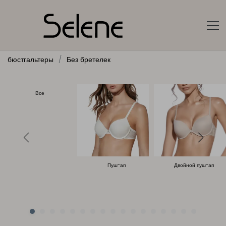
бюстгальтеры
Без бретелек
Все
Пуш-ап
Двойной пуш-ап