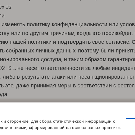
ex.es
.
ти
аво изменять политику конфиденциальности или усло
тву или по другим причинам, когда это произойдет
ию нашей политики и подтвердить свое согласие. 
ь собранных личных данных, поэтому были приняты
ионированного доступа, и таким образом гарантиров
021 S.L. не несет ответственности за любые инциден
 либо в результате атаки или несанкционированного
ь это, даже принимая меры в соответствии с состо
ода
СЫЛКИ
КОНТАКТЫ
КОМПАНИЯ
вой размер
Disintex 2021 SL
О нас
магазин
+34 948 14 58 90
Публикации
ак и сторонние, для сбора статистической информации о
сь к каталогу
disintex@disintex.es
Блог
едпочтениями, сформированной на основе ваших привычек
Контакты