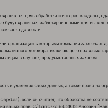
 сохраняется цель обработки и интерес владельца д
ые будут храниться заблокированными для выполне
ном срока давности.
ли организации, с которыми компания заключает до
 нормативного договора, включающего правовые гар
им лицам в случаях, предусмотренных законом.
ость и удаление своих данных, а также право на о
aepd.es), если он считает, что обработка не соотв
 ваших прав: C/ Larrazko 99, 31013, Ансоаин (Нав