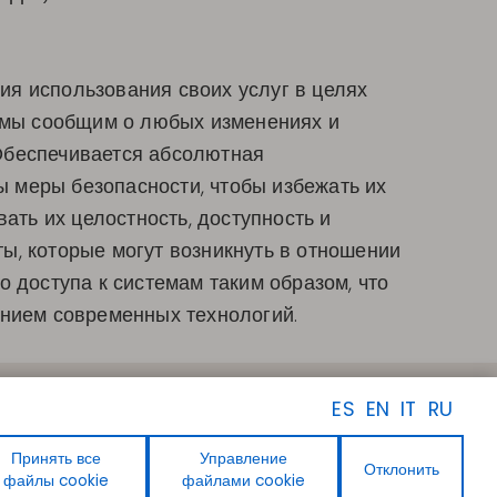
вия использования своих услуг в целях
, мы сообщим о любых изменениях и
Обеспечивается абсолютная
 меры безопасности, чтобы избежать их
ать их целостность, доступность и
ты, которые могут возникнуть в отношении
 доступа к системам таким образом, что
янием современных технологий.
ПОДПИСЫВАЙТЕСЬ НА
ES
EN
IT
RU
НАС
Facebook
Instagram
Принять все
Управление
Отклонить
Linkedin
файлы cookie
файлами cookie