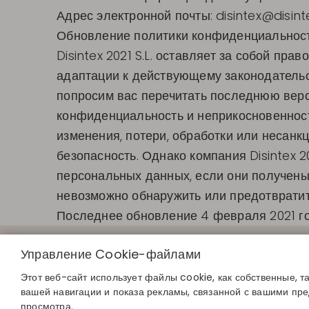
Адрес электронной почты:
disintex@disint
Обновление политики конфиденциальнос
Disintex 2021 S.L. оставляет за собой пр
адаптации к действующему законодательс
попросим вас перечитать последнюю верс
конфиденциальность и неприкосновенност
изменения, потери, обработки или несанкц
безопасность. Однако компания Disintex 2
персональных данных, если они получены:
невозможно обнаружить или предотвратит
Последнее обновление 4 февраля 2021 г
БЫСТРЫЕ С
Управление Cookie-файлами
Определите с
Найдите свой 
Этот веб-сайт использует файлы cookie, как собственные, т
Присоединяйте
вашей навигации и показа рекламы, связанной с вашими пр
просмотра.