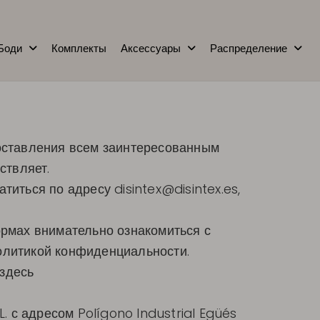
Боди
Комплекты
Аксессуары
Распределение
доставления всем заинтересованным
ствляет.
ратиться по адресу
disintex@disintex.es
,
рмах внимательно ознакомиться с
политикой конфиденциальности.
 здесь
. с адресом Polígono Industrial Egüés