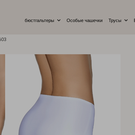
бюстгальтеры
Особые чашечки
Трусы
503