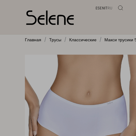
ES
EN
IT
RU
Главная
Трусы
Классические
Макси трусики 