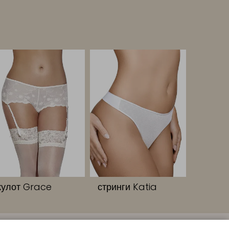
кулот Grace
стринги Katia
ПОДПИСЫВАЙТЕСЬ НА