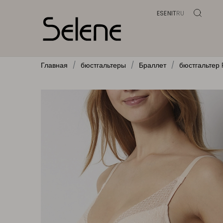
ES
EN
IT
RU
Главная
бюстгальтеры
Браллет
бюстгальтер