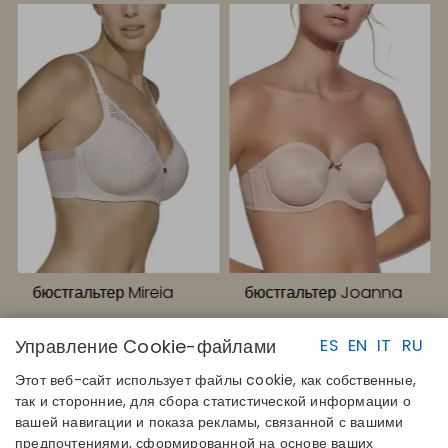
бюстгальтер Mireia
бюстгальтер Joanna
Управление Cookie-файлами
ES
EN
IT
RU
Этот веб-сайт использует файлы cookie, как собственные,
так и сторонние, для сбора статистической информации о
вашей навигации и показа рекламы, связанной с вашими
предпочтениями, сформированной на основе ваших