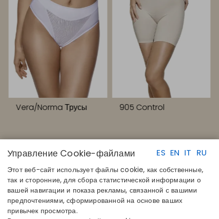
Vera/Norma Трусы
905 Control
Управление Cookie-файлами
ES
EN
IT
RU
Этот веб-сайт использует файлы cookie, как собственные,
так и сторонние, для сбора статистической информации о
вашей навигации и показа рекламы, связанной с вашими
предпочтениями, сформированной на основе ваших
БЫСТРЫЕ ССЫЛКИ
КОНТАКТЫ
привычек просмотра.
Определите свой размер
Disintex 2021 SL