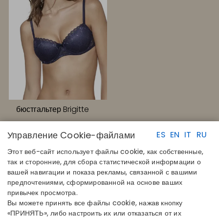
бюстгальтер Brigitte
Управление Cookie-файлами
ES
EN
IT
RU
Этот веб-сайт использует файлы cookie, как собственные,
так и сторонние, для сбора статистической информации о
вашей навигации и показа рекламы, связанной с вашими
предпочтениями, сформированной на основе ваших
БЫСТРЫЕ ССЫЛКИ
КОНТАКТЫ
привычек просмотра.
Определите свой размер
Disintex 2021 SL
Вы можете принять все файлы cookie, нажав кнопку
Найдите свой магазин
+34 948 14 58 90
«ПРИНЯТЬ», либо настроить их или отказаться от их
Присоединяйтесь к каталогу
disintex@disintex.es