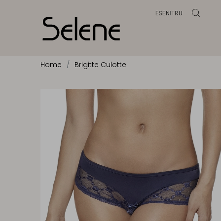
ES
EN
IT
RU
Home
Brigitte Culotte