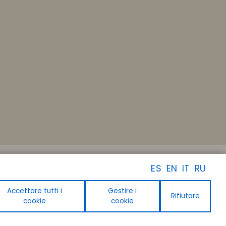
SEGUICI
ES
EN
IT
RU
Facebook
Instagram
Linkedin
Accettare tutti i
Gestire i
Rifiutare
Youtube
cookie
cookie
Pinterest
Tiktok