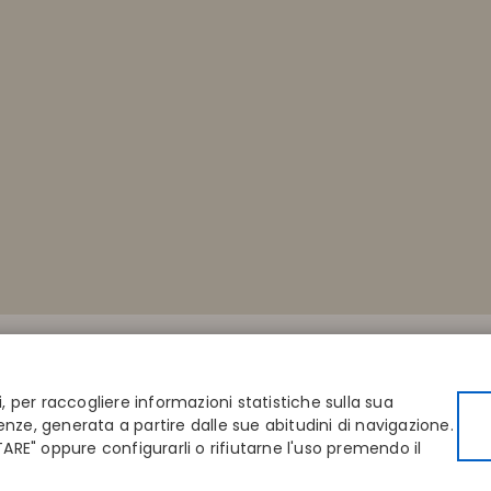
CONTATTI
AZIENDA
 taglia
Disintex 2021 SL
Chi siamo
negozio
+34 948 14 58 90
Editori
i, per raccogliere informazioni statistiche sulla sua
directory
disintex@disintex.es
Blog
enze, generata a partire dalle sue abitudini di navigazione.
Contatta
RE" oppure configurarli o rifiutarne l'uso premendo il