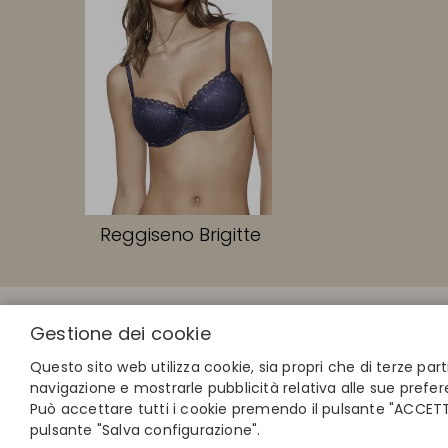
Reggiseno Brigitte
LINK RAPIDI
Gestione dei cookie
Calcola la tua
Trova il tuo 
Questo sito web utilizza cookie, sia propri che di terze part
Unisciti alla 
navigazione e mostrarle pubblicità relativa alle sue prefer
Può accettare tutti i cookie premendo il pulsante "ACCETTA
pulsante "Salva configurazione".