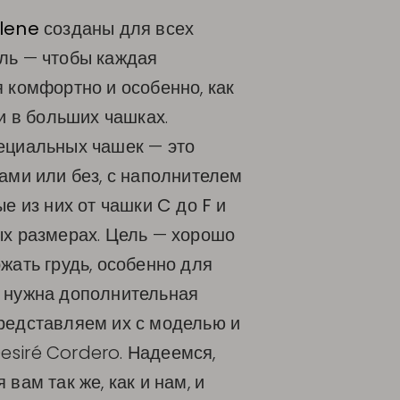
lene
созданы для всех
ль — чтобы каждая
 комфортно и особенно, как
 и в больших чашках.
ециальных чашек
— это
ами или без, с наполнителем
ые из них от чашки
C
до
F
и
ых размерах. Цель — хорошо
жать грудь, особенно для
 нужна дополнительная
редставляем их с моделью и
siré Cordero. Надеемся,
вам так же, как и нам, и