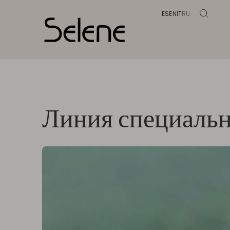
<script>$("#prefooter #mailchimpform").remove(
ES
EN
IT
RU
Линия специаль