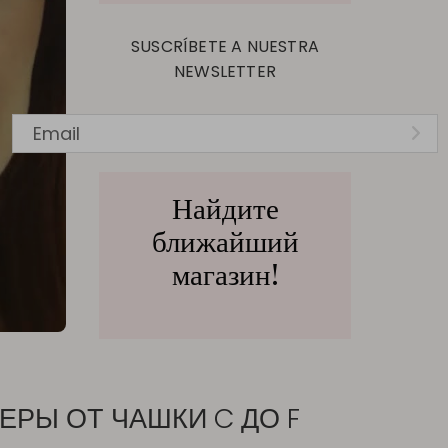
SUSCRÍBETE A NUESTRA
NEWSLETTER
Al facilitar el email, acepto la
Política de Privacidad
y
Найдите
Condiciones de Uso
ближайший
магазин!
ЕРЫ ОТ ЧАШКИ C ДО F