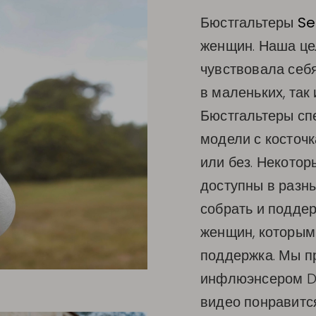
Бюстгальтеры
Se
женщин. Наша це
чувствовала себя
в маленьких, так
Бюстгальтеры
сп
модели с косточк
или без. Некотор
доступны в разн
собрать и поддер
женщин, которым
поддержка. Мы п
инфлюэнсером De
видео понравится 