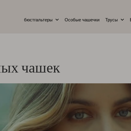
);</script>
бюстгальтеры
Особые чашечки
Трусы
ных чашек