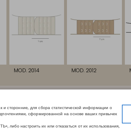
MOD. 2014
MOD. 2012
СЫЛКИ
КОНТАКТЫ
КОМПАНИЯ
вой размер
Disintex 2021 SL
О нас
магазин
+34 948 14 58 90
Публикации
ак и сторонние, для сбора статистической информации о
сь к каталогу
disintex@disintex.es
Блог
едпочтениями, сформированной на основе ваших привычек
Контакты
», либо настроить их или отказаться от их использования,