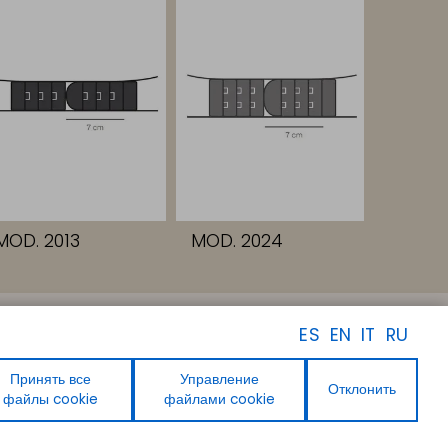
MOD. 2013
MOD. 2024
ПОДПИСЫВАЙТЕСЬ НА
ES
EN
IT
RU
НАС
Facebook
Instagram
Принять все
Управление
Отклонить
Linkedin
файлы cookie
файлами cookie
Youtube
Pinterest