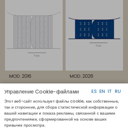
MOD. 2016
MOD. 2026
Управление Cookie-файлами
ES
EN
IT
RU
Этот веб-сайт использует файлы cookie, как собственные,
так и сторонние, для сбора статистической информации о
вашей навигации и показа рекламы, связанной с вашими
предпочтениями, сформированной на основе ваших
БЫСТРЫЕ ССЫЛКИ
КОНТАКТЫ
привычек просмотра.
Определите свой размер
Disintex 2021 SL