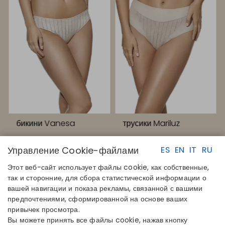
бикини Vanesa
трусики Mariluz
Управление Cookie-файлами
ES
EN
IT
RU
Этот веб-сайт использует файлы cookie, как собственные,
так и сторонние, для сбора статистической информации о
вашей навигации и показа рекламы, связанной с вашими
предпочтениями, сформированной на основе ваших
БЫСТРЫЕ ССЫЛКИ
КОНТАКТЫ
привычек просмотра.
Определите свой размер
Disintex 2021 SL
Вы можете принять все файлы cookie, нажав кнопку
Найдите свой магазин
+34 948 14 58 90