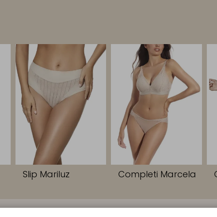
Slip Mariluz
Completi Marcela
CONTATTI
AZIENDA