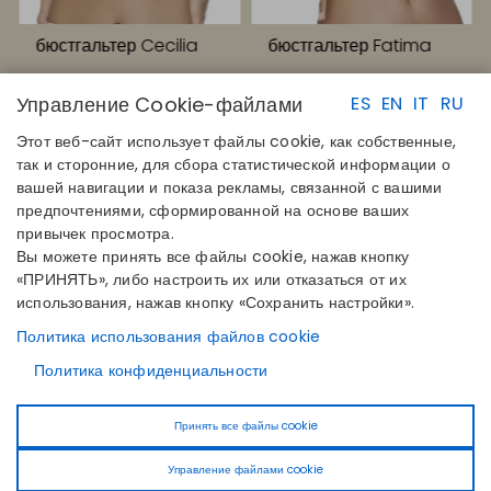
бюстгальтер Cecilia
бюстгальтер Fatima
Управление Cookie-файлами
ES
EN
IT
RU
Этот веб-сайт использует файлы cookie, как собственные,
так и сторонние, для сбора статистической информации о
вашей навигации и показа рекламы, связанной с вашими
предпочтениями, сформированной на основе ваших
БЫСТРЫЕ ССЫЛКИ
КОНТАКТЫ
привычек просмотра.
Определите свой размер
Disintex 2021 SL
Вы можете принять все файлы cookie, нажав кнопку
Найдите свой магазин
+34 948 14 58 90
«ПРИНЯТЬ», либо настроить их или отказаться от их
Присоединяйтесь к каталогу
disintex@disintex.es
использования, нажав кнопку «Сохранить настройки».
КОМПАНИЯ
ПОДПИСЫВАЙТЕСЬ НА
Политика использования файлов cookie
О нас
НАС
Facebook
Политика конфиденциальности
Публикации
Instagram
Блог
Linkedin
Контакты
Принять все файлы cookie
Youtube
Pinterest
Управление файлами cookie
Tiktok