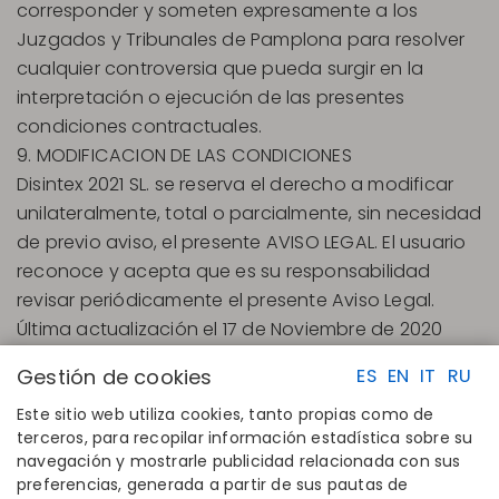
corresponder y someten expresamente a los
Juzgados y Tribunales de Pamplona para resolver
cualquier controversia que pueda surgir en la
interpretación o ejecución de las presentes
condiciones contractuales.
9. MODIFICACION DE LAS CONDICIONES
Disintex 2021 SL. se reserva el derecho a modificar
unilateralmente, total o parcialmente, sin necesidad
de previo aviso, el presente AVISO LEGAL. El usuario
reconoce y acepta que es su responsabilidad
revisar periódicamente el presente Aviso Legal.
Última actualización el 17 de Noviembre de 2020
Gestión de cookies
ES
EN
IT
RU
Este sitio web utiliza cookies, tanto propias como de
terceros, para recopilar información estadística sobre su
navegación y mostrarle publicidad relacionada con sus
ENLACES RAPIDOS
CONTACTO
preferencias, generada a partir de sus pautas de
Calcula tu talla
Disintex 2021 SL