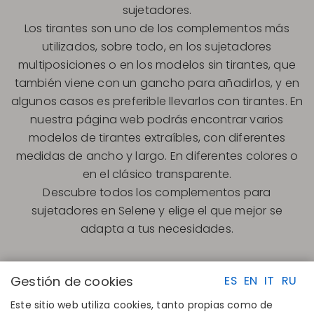
sujetadores.
Los tirantes son uno de los complementos más
utilizados, sobre todo, en los sujetadores
multiposiciones o en los modelos sin tirantes, que
también viene con un gancho para añadirlos, y en
algunos casos es preferible llevarlos con tirantes. En
nuestra página web podrás encontrar varios
modelos de tirantes extraíbles, con diferentes
medidas de ancho y largo. En diferentes colores o
en el clásico transparente.
Descubre todos los complementos para
sujetadores en Selene y elige el que mejor se
adapta a tus necesidades.
Gestión de cookies
ES
EN
IT
RU
Este sitio web utiliza cookies, tanto propias como de