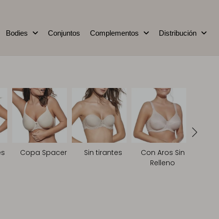
Bodies
Conjuntos
Complementos
Distribución
es
Copa Spacer
Sin tirantes
Con Aros Sin
Relleno
Con
con 