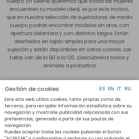
cuerpo. En Selene queremos que todas las mujeres
encuentren su modelo ideal, es por este motivo,
que en nuestra selección de sujetadores de medio
cuerpo podrás encontrar modelos sin aros, con
apertura delantera y con distintos largos. Están
diseñados en tejido simplex para una mayor
sujeción y están disponibles en varios colores. Las
tallas van de la 90 a la 120. ¡Descúbrelos todos y
anímate a probarlos!
Gestión de cookies
ES
EN
IT
RU
Este sitio web utiliza cookies, tanto propias como de
terceros, para recopilar información estadística sobre su
navegación y mostrarle publicidad relacionada con sus
ENLACES RAPIDOS
CONTACTO
preferencias, generada a partir de sus pautas de
Calcula tu talla
Disintex 2021 SL
navegación.
Encuentra tu tienda
+34 948 14 58 90
Puedes aceptar todas las cookies pulsando el botón
Únete al directorio
disintex@disintex.es
"ACEPTAR" o configurarlas o rechazar su uso pulsando el