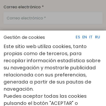
Correo electrónico *
Productos *
Gestión de cookies
ES
EN
IT
RU
Este sitio web utiliza cookies, tanto
propias como de terceros, para
Los campos con asterisco (*) son necesarios.
recopilar información estadística sobre
He leído y acepto la
Política de privacidad
su navegación y mostrarle publicidad
ENVIAR
relacionada con sus preferencias,
generada a partir de sus pautas de
navegación.
Puedes aceptar todas las cookies
pulsando el botón "ACEPTAR" o