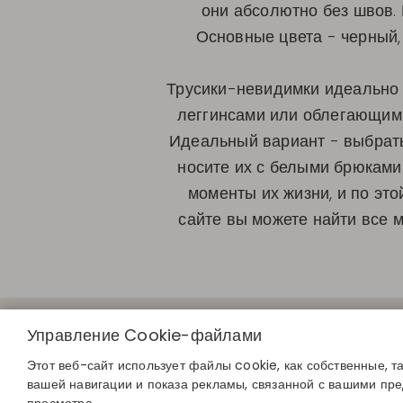
они абсолютно без швов. В
Основные цвета - черный,
Трусики-невидимки идеально 
леггинсами или облегающими
Идеальный вариант - выбрать
носите их с белыми брюками
моменты их жизни, и по эт
сайте вы можете найти все 
БЫСТРЫЕ С
Управление Cookie-файлами
Определите с
Найдите свой 
Этот веб-сайт использует файлы cookie, как собственные, т
Присоединяйте
вашей навигации и показа рекламы, связанной с вашими пр