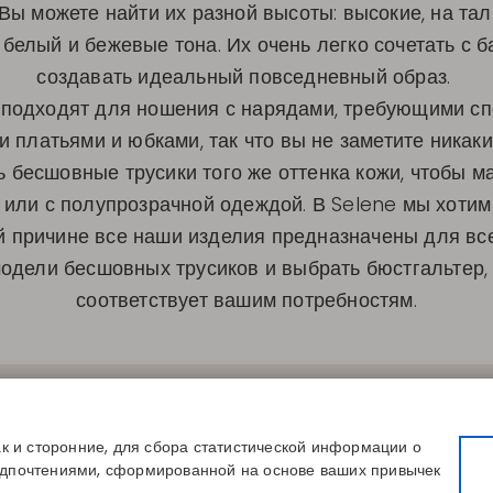
ы можете найти их разной высоты: высокие, на талии
 белый и бежевые тона. Их очень легко сочетать с 
создавать идеальный повседневный образ.
подходят для ношения с нарядами, требующими спе
 платьями и юбками, так что вы не заметите никаки
 бесшовные трусики того же оттенка кожи, чтобы ма
 или с полупрозрачной одеждой. В Selene мы хотим
ой причине все наши изделия предназначены для вс
модели бесшовных трусиков и выбрать бюстгальтер
соответствует вашим потребностям.
СЫЛКИ
КОНТАКТЫ
КОМПАНИЯ
вой размер
Disintex 2021 SL
О нас
магазин
+34 948 14 58 90
Публикации
ак и сторонние, для сбора статистической информации о
сь к каталогу
disintex@disintex.es
Блог
едпочтениями, сформированной на основе ваших привычек
Контакты