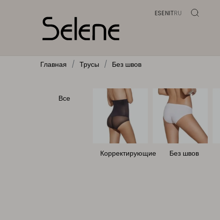
ES
EN
IT
RU
Главная
Трусы
Без швов
Все
Корректирующие
Без швов