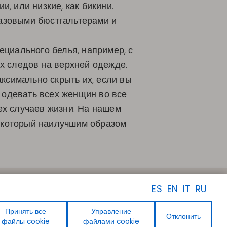
, или низкие, как бикини.
базовыми бюстгальтерами и
циального белья, например, с
х следов на верхней одежде.
ксимально скрыть их, если вы
 одевать всех женщин во все
ех случаев жизни. На нашем
, который наилучшим образом
ПОДПИСЫВАЙТЕСЬ НА
ES
EN
IT
RU
НАС
Facebook
Instagram
Принять все
Управление
Отклонить
Linkedin
файлы cookie
файлами cookie