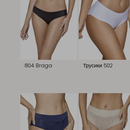
804 Braga
Трусики 502