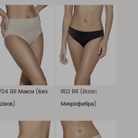
704 BR Макси (Без
802 BR (Basic
Швов)
Микрофибра)