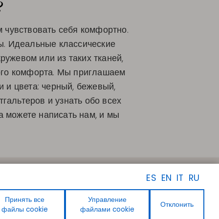
?
ам чувствовать себя комфортно.
ы. Идеальные классические
ружевом или из таких тканей,
ого комфорта. Мы приглашаем
 и цвета: черный, бежевый,
гальтеров и узнать обо всех
а можете написать нам, и мы
ПОДПИСЫВАЙТЕСЬ НА
ES
EN
IT
RU
НАС
Facebook
Instagram
Принять все
Управление
Отклонить
Linkedin
файлы cookie
файлами cookie
Youtube