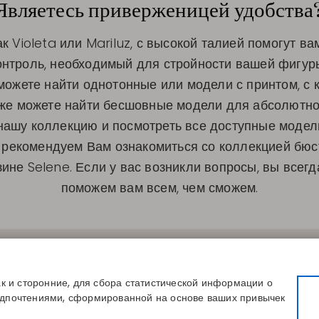
Являетесь приверженицей удобства
ак Violeta или Mariluz, с высокой талией помогут в
онтроль, необходимый для стройности вашей фигур
можете найти однотонные или модели с принтом, с к
акже можете найти бесшовные модели для абсолютн
нашу коллекцию и посмотреть все доступные модели
е рекомендуем Вам ознакомиться со коллекцией бюст
не Selene. Если у вас возникли вопросы, вы всегд
поможем вам всем, чем сможем.
СЫЛКИ
КОНТАКТЫ
КОМПАНИЯ
вой размер
Disintex 2021 SL
О нас
магазин
+34 948 14 58 90
Публикации
ак и сторонние, для сбора статистической информации о
сь к каталогу
disintex@disintex.es
Блог
едпочтениями, сформированной на основе ваших привычек
Контакты