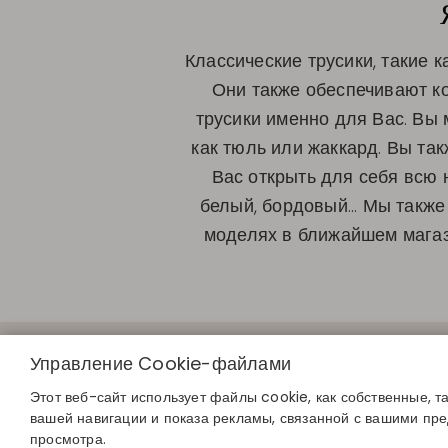
Классические трусики, такие к
Они также обеспечивают к
трусики именно для Вас. Вы 
как тюль или жаккард. Вы т
Вас открыть для себя всю 
белый, бордовый... Мы такж
моделях в ближайшем магази
БЫСТРЫЕ С
Управление Cookie-файлами
Определите с
Найдите свой 
Этот веб-сайт использует файлы cookie, как собственные, т
Присоединяйте
вашей навигации и показа рекламы, связанной с вашими пр
просмотра.