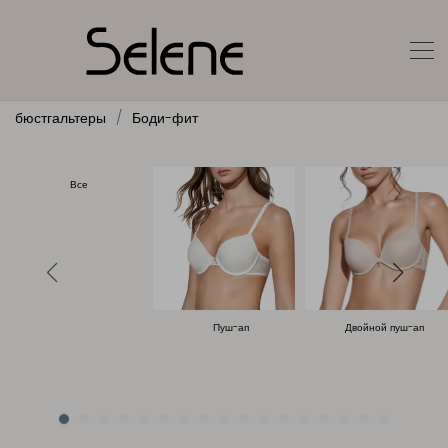
бюстгальтеры
Боди-фит
Все
Пуш-ап
Двойной пуш-ап