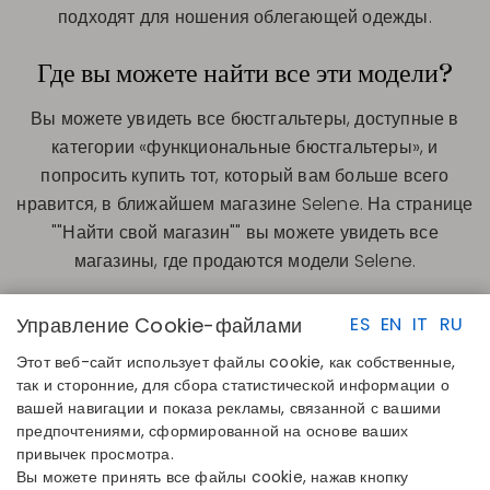
подходят для ношения облегающей одежды.
Где вы можете найти все эти модели?
Вы можете увидеть все бюстгальтеры, доступные в
категории «функциональные бюстгальтеры», и
попросить купить тот, который вам больше всего
нравится, в ближайшем магазине Selene. На странице
""Найти свой магазин"" вы можете увидеть все
магазины, где продаются модели Selene.
Управление Cookie-файлами
ES
EN
IT
RU
Этот веб-сайт использует файлы cookie, как собственные,
так и сторонние, для сбора статистической информации о
вашей навигации и показа рекламы, связанной с вашими
предпочтениями, сформированной на основе ваших
БЫСТРЫЕ ССЫЛКИ
КОНТАКТЫ
привычек просмотра.
Определите свой размер
Disintex 2021 SL
Вы можете принять все файлы cookie, нажав кнопку
Найдите свой магазин
+34 948 14 58 90