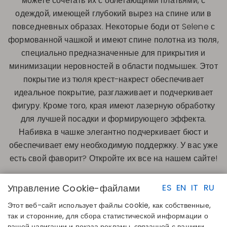
можете сочетать их с облегающими платьями, с
одеждой, имеющей глубокий вырез на спине или в
повседневных образах. Некоторые боди от Selene с
формованной чашкой и имеют спине полотна из тюля,
специально предназначенные для прикрытия и
минимизации неровностей в области подмышек. Этот
покрытие из тюля крест-накрест обеспечивает
идеальное покрытие, разглаживает и подчеркивает
фигуру. Кроме того, края имеют лазерную обработку
для лучшей посадки и формирующего эффекта.
Набивка в чашке элегантно подчеркивает бюст и
обеспечивает ему необходимую поддержку. У вас уже
есть свой фаворит? Откройте их все на нашем сайте!
Управление Cookie-файлами
ES
EN
IT
RU
Этот веб-сайт использует файлы cookie, как собственные,
так и сторонние, для сбора статистической информации о
вашей навигации и показа рекламы, связанной с вашими