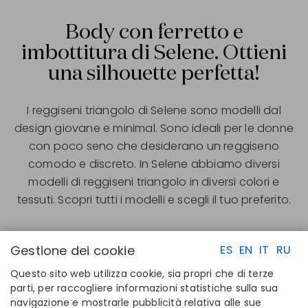
Body con ferretto e
imbottitura di Selene. Ottieni
una silhouette perfetta!
I reggiseni triangolo di Selene sono modelli dal
design giovane e minimal. Sono ideali per le donne
con poco seno che desiderano un reggiseno
comodo e discreto. In Selene abbiamo diversi
modelli di reggiseni triangolo in diversi colori e
tessuti. Scopri tutti i modelli e scegli il tuo preferito.
Gestione dei cookie
ES
EN
IT
RU
Questo sito web utilizza cookie, sia propri che di terze
parti, per raccogliere informazioni statistiche sulla sua
navigazione e mostrarle pubblicità relativa alle sue