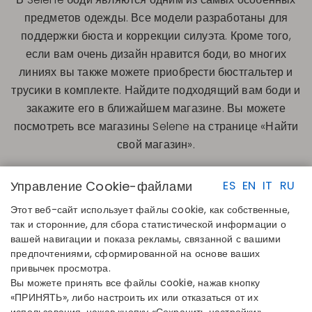
предметов одежды. Все модели разработаны для
поддержки бюста и коррекции силуэта. Кроме того,
если вам очень дизайн нравится боди, во многих
линиях вы также можете приобрести бюстгальтер и
трусики в комплекте. Найдите подходящий вам боди и
закажите его в ближайшем магазине. Вы можете
посмотреть все магазины Selene на странице «Найти
свой магазин».
Управление Cookie-файлами
ES
EN
IT
RU
Этот веб-сайт использует файлы cookie, как собственные,
так и сторонние, для сбора статистической информации о
вашей навигации и показа рекламы, связанной с вашими
предпочтениями, сформированной на основе ваших
БЫСТРЫЕ ССЫЛКИ
КОНТАКТЫ
привычек просмотра.
Определите свой размер
Disintex 2021 SL
Вы можете принять все файлы cookie, нажав кнопку
Найдите свой магазин
+34 948 14 58 90
«ПРИНЯТЬ», либо настроить их или отказаться от их
Присоединяйтесь к каталогу
disintex@disintex.es