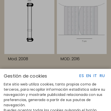
Mod. 2008
MOD. 2016
Gestión de cookies
ES
EN
IT
RU
Este sitio web utiliza cookies, tanto propias como de
terceros, para recopilar información estadística sobre su
navegación y mostrarle publicidad relacionada con sus
ENLACES RAPIDOS
CONTACTO
preferencias, generada a partir de sus pautas de
Calcula tu talla
Disintex 2021 SL
navegación.
Encuentra tu tienda
+34 948 14 58 90
Puedes aceptar todas las cookies pulsando el botón