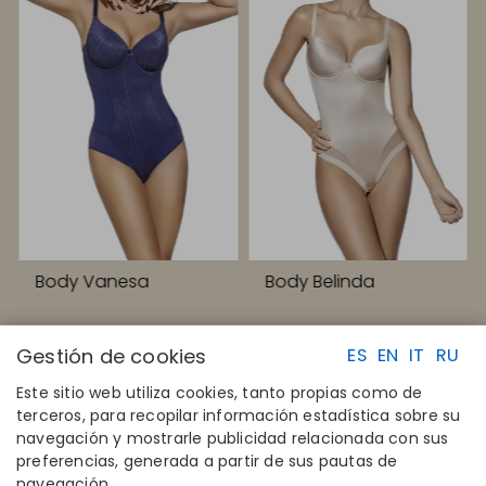
Body Vanesa
Body Belinda
Gestión de cookies
ES
EN
IT
RU
Este sitio web utiliza cookies, tanto propias como de
terceros, para recopilar información estadística sobre su
navegación y mostrarle publicidad relacionada con sus
ENLACES RAPIDOS
CONTACTO
preferencias, generada a partir de sus pautas de
Calcula tu talla
Disintex 2021 SL
navegación.