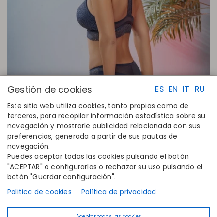
Gestión de cookies
ES
EN
IT
RU
Este sitio web utiliza cookies, tanto propias como de
terceros, para recopilar información estadística sobre su
navegación y mostrarle publicidad relacionada con sus
ENLACES RAPIDOS
CONTACTO
preferencias, generada a partir de sus pautas de
Calcula tu talla
Disintex 2021 SL
navegación.
Encuentra tu tienda
+34 948 14 58 90
Puedes aceptar todas las cookies pulsando el botón
Únete al directorio
disintex@disintex.es
"ACEPTAR" o configurarlas o rechazar su uso pulsando el
botón "Guardar configuración".
EMPRESA
SÍGUENOS
Conócenos
Facebook
Politica de cookies
Política de privacidad
Editoriales
Instagram
Blog
Linkedin
Aceptar todas las cookies