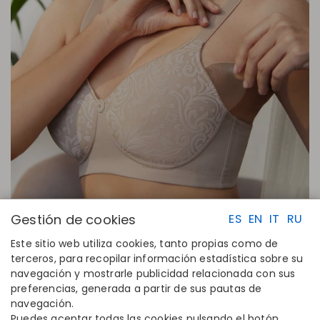
Gestión de cookies
ES
EN
IT
RU
Este sitio web utiliza cookies, tanto propias como de
terceros, para recopilar información estadística sobre su
navegación y mostrarle publicidad relacionada con sus
ENLACES RAPIDOS
CONTACTO
preferencias, generada a partir de sus pautas de
Calcula tu talla
Disintex 2021 SL
navegación.
Encuentra tu tienda
+34 948 14 58 90
Puedes aceptar todas las cookies pulsando el botón