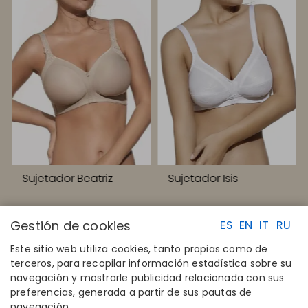
Sujetador Beatriz
Sujetador Isis
Gestión de cookies
ES
EN
IT
RU
Este sitio web utiliza cookies, tanto propias como de
terceros, para recopilar información estadística sobre su
navegación y mostrarle publicidad relacionada con sus
ENLACES RAPIDOS
CONTACTO
preferencias, generada a partir de sus pautas de
Calcula tu talla
Disintex 2021 SL
navegación.