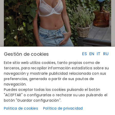
Gestión de cookies
ES
EN
IT
RU
Este sitio web utiliza cookies, tanto propias como de
terceros, para recopilar información estadística sobre su
navegación y mostrarle publicidad relacionada con sus
ENLACES RAPIDOS
CONTACTO
preferencias, generada a partir de sus pautas de
Calcula tu talla
Disintex 2021 SL
navegación.
Encuentra tu tienda
+34 948 14 58 90
Puedes aceptar todas las cookies pulsando el botón
Únete al directorio
disintex@disintex.es
"ACEPTAR" o configurarlas o rechazar su uso pulsando el
botón "Guardar configuración".
EMPRESA
SÍGUENOS
Conócenos
Facebook
Politica de cookies
Política de privacidad
Editoriales
Instagram