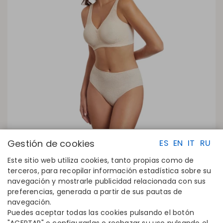
Gestión de cookies
ES
EN
IT
RU
Este sitio web utiliza cookies, tanto propias como de
terceros, para recopilar información estadística sobre su
navegación y mostrarle publicidad relacionada con sus
ENLACES RAPIDOS
CONTACTO
preferencias, generada a partir de sus pautas de
Calcula tu talla
Disintex 2021 SL
navegación.
Encuentra tu tienda
+34 948 14 58 90
Puedes aceptar todas las cookies pulsando el botón
Únete al directorio
disintex@disintex.es