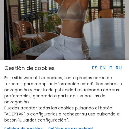
Gestión de cookies
ES
EN
IT
RU
Este sitio web utiliza cookies, tanto propias como de
terceros, para recopilar información estadística sobre su
navegación y mostrarle publicidad relacionada con sus
ENLACES RAPIDOS
CONTACTO
preferencias, generada a partir de sus pautas de
Calcula tu talla
Disintex 2021 SL
navegación.
Encuentra tu tienda
+34 948 14 58 90
Puedes aceptar todas las cookies pulsando el botón
Únete al directorio
disintex@disintex.es
"ACEPTAR" o configurarlas o rechazar su uso pulsando el
botón "Guardar configuración".
EMPRESA
SÍGUENOS
Conócenos
Facebook