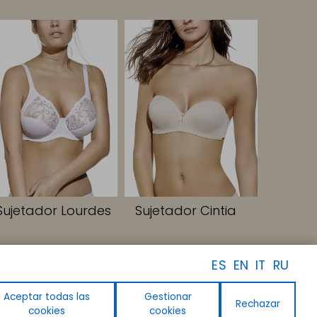
Sujetador Lourdes
Sujetador Cintia
ES
EN
IT
RU
SÍGUENOS
Facebook
Instagram
Aceptar todas las
Gestionar
Rechazar
Linkedin
cookies
cookies