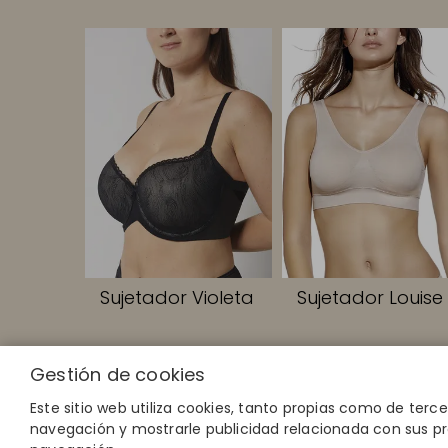
Sujetador Violeta
Sujetador Louise
Gestión de cookies
ENLACES RA
Calcula tu tal
Este sitio web utiliza cookies, tanto propias como de terc
Encuentra tu 
navegación y mostrarle publicidad relacionada con sus pr
Únete al dire