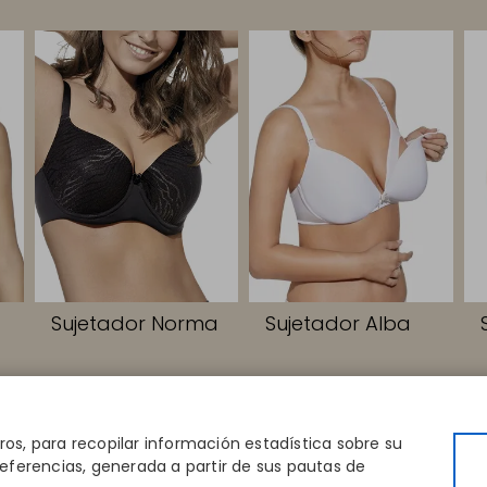
Sujetador Norma
Sujetador Alba
PIDOS
CONTACTO
EMPRESA
la
Disintex 2021 SL
Conócenos
eros, para recopilar información estadística sobre su
tienda
+34 948 14 58 90
Editoriales
eferencias, generada a partir de sus pautas de
ctorio
disintex@disintex.es
Blog