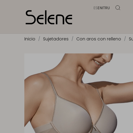
ES
EN
IT
RU
Inicio
Sujetadores
Con aros con relleno
S