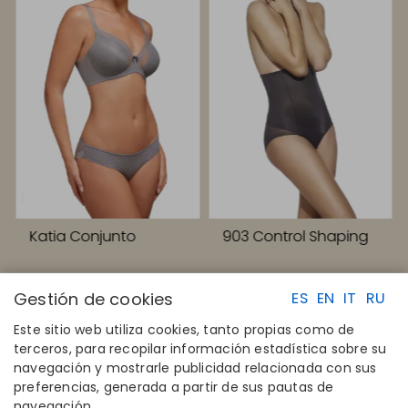
Katia Conjunto
903 Control Shaping
Gestión de cookies
ES
EN
IT
RU
Este sitio web utiliza cookies, tanto propias como de
terceros, para recopilar información estadística sobre su
navegación y mostrarle publicidad relacionada con sus
ENLACES RAPIDOS
CONTACTO
preferencias, generada a partir de sus pautas de
Calcula tu talla
Disintex 2021 SL
navegación.