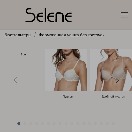
бюстгальтеры
Формованная чашка без косточек
Все
Пуш-ап
Двойной пуш-ап