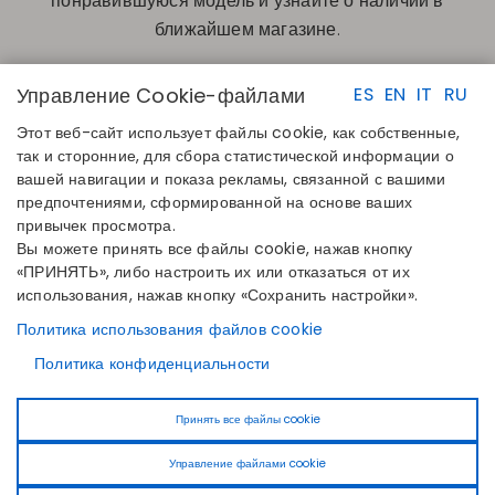
понравившуюся модель и узнайте о наличии в
ближайшем магазине.
Управление Cookie-файлами
ES
EN
IT
RU
Этот веб-сайт использует файлы cookie, как собственные,
так и сторонние, для сбора статистической информации о
вашей навигации и показа рекламы, связанной с вашими
предпочтениями, сформированной на основе ваших
БЫСТРЫЕ ССЫЛКИ
КОНТАКТЫ
привычек просмотра.
Определите свой размер
Disintex 2021 SL
Вы можете принять все файлы cookie, нажав кнопку
Найдите свой магазин
+34 948 14 58 90
«ПРИНЯТЬ», либо настроить их или отказаться от их
Присоединяйтесь к каталогу
disintex@disintex.es
использования, нажав кнопку «Сохранить настройки».
КОМПАНИЯ
ПОДПИСЫВАЙТЕСЬ НА
Политика использования файлов cookie
О нас
НАС
Facebook
Политика конфиденциальности
Публикации
Instagram
Блог
Linkedin
Контакты
Принять все файлы cookie
Youtube
Pinterest
Управление файлами cookie
Tiktok