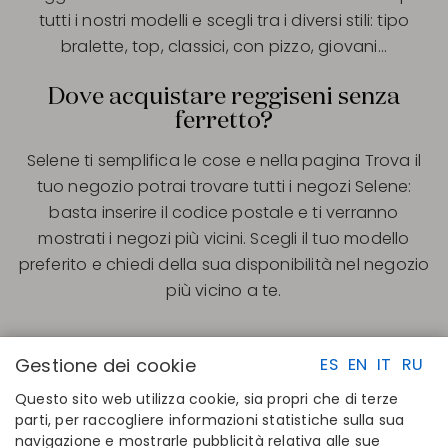
tutti i nostri modelli e scegli tra i diversi stili: tipo
bralette, top, classici, con pizzo, giovani…
Dove acquistare reggiseni senza
ferretto?
Selene ti semplifica le cose e nella pagina Trova il
tuo negozio potrai trovare tutti i negozi Selene:
basta inserire il codice postale e ti verranno
mostrati i negozi più vicini. Scegli il tuo modello
preferito e chiedi della sua disponibilità nel negozio
più vicino a te.
Gestione dei cookie
ES
EN
IT
RU
Questo sito web utilizza cookie, sia propri che di terze
parti, per raccogliere informazioni statistiche sulla sua
navigazione e mostrarle pubblicità relativa alle sue