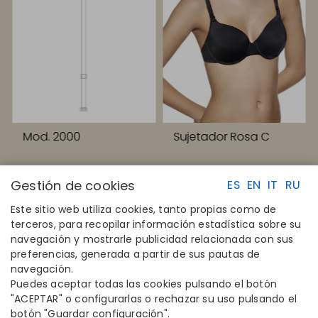
Mod. 2000
Sujetador Rosa C
Gestión de cookies
ES
EN
IT
RU
Este sitio web utiliza cookies, tanto propias como de
terceros, para recopilar información estadística sobre su
navegación y mostrarle publicidad relacionada con sus
ENLACES RAPIDOS
CONTACTO
preferencias, generada a partir de sus pautas de
Calcula tu talla
Disintex 2021 SL
navegación.
Encuentra tu tienda
+34 948 14 58 90
Puedes aceptar todas las cookies pulsando el botón
Únete al directorio
disintex@disintex.es
"ACEPTAR" o configurarlas o rechazar su uso pulsando el
botón "Guardar configuración".