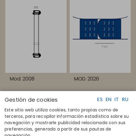
Mod. 2008
MOD. 2026
Gestión de cookies
ES
EN
IT
RU
Este sitio web utiliza cookies, tanto propias como de
terceros, para recopilar información estadística sobre su
navegación y mostrarle publicidad relacionada con sus
ENLACES RAPIDOS
CONTACTO
preferencias, generada a partir de sus pautas de
Calcula tu talla
Disintex 2021 SL
navegación.