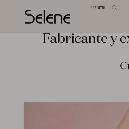
ES
EN
IT
RU
Fabricante y e
Cr