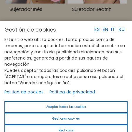
Sujetador Inés
Sujetador Beatriz
Gestión de cookies
ES
EN
IT
RU
Este sitio web utiliza cookies, tanto propias como de
terceros, para recopilar información estadística sobre su
navegación y mostrarle publicidad relacionada con sus
ENLACES RAPIDOS
CONTACTO
preferencias, generada a partir de sus pautas de
Calcula tu talla
Disintex 2021 SL
navegación.
Encuentra tu tienda
+34 948 14 58 90
Puedes aceptar todas las cookies pulsando el botón
Únete al directorio
disintex@disintex.es
"ACEPTAR" o configurarlas o rechazar su uso pulsando el
botón "Guardar configuración".
EMPRESA
SÍGUENOS
Conócenos
Facebook
Politica de cookies
Política de privacidad
Editoriales
Instagram
Blog
Linkedin
Aceptar todas las cookies
Contacto
Youtube
Pinterest
Gestionar cookies
Tiktok
Rechazar
© 2026 Selene -
Powered by
Iridian Web
- Designed by
PixUP