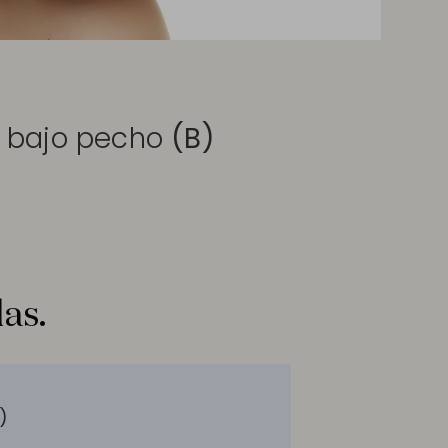
o bajo pecho
(B)
as.
)