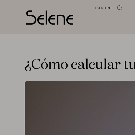
ES
EN
IT
RU
¿Cómo calcular tu