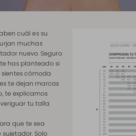
ben cuál es su
 surjan muchas
etador nuevo. Seguro
e has planteado si
te sientes cómoda
ntes te dejan marcas
o, te explicamos
eriguar tu talla
ara que te sea
 sujetador. Solo