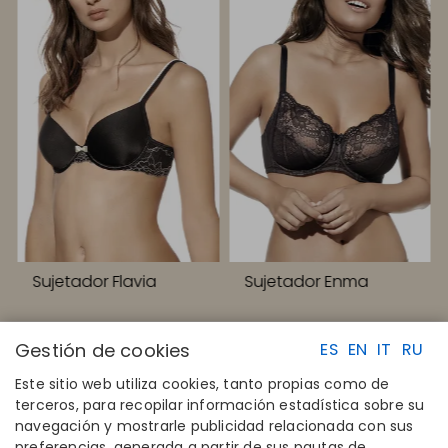
Sujetador Flavia
Sujetador Enma
Gestión de cookies
ES
EN
IT
RU
Este sitio web utiliza cookies, tanto propias como de
terceros, para recopilar información estadística sobre su
navegación y mostrarle publicidad relacionada con sus
ENLACES RAPIDOS
CONTACTO
preferencias, generada a partir de sus pautas de