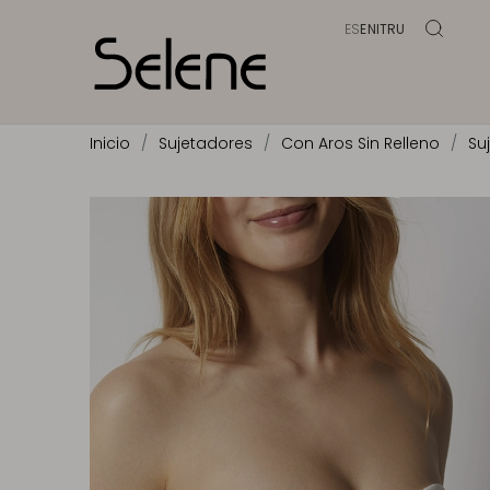
ES
EN
IT
RU
Inicio
Sujetadores
Con Aros Sin Relleno
Su