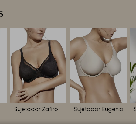
s
Sujetador Zafiro
Sujetador Eugenia
PIDOS
CONTACTO
EMPRESA