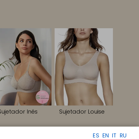
Sujetador Inés
Sujetador Louise
ES
EN
IT
RU
SÍGUENOS