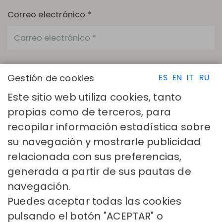
Correo electrónico *
Productos *
Gestión de cookies
ES
EN
IT
RU
Este sitio web utiliza cookies, tanto
propias como de terceros, para
Los campos con asterisco (*) son necesarios.
recopilar información estadística sobre
He leído y acepto la
Política de privacidad
su navegación y mostrarle publicidad
ENVIAR
relacionada con sus preferencias,
generada a partir de sus pautas de
navegación.
Puedes aceptar todas las cookies
pulsando el botón "ACEPTAR" o