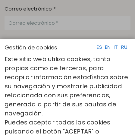
Correo electrónico *
Productos *
Gestión de cookies
ES
EN
IT
RU
Este sitio web utiliza cookies, tanto
propias como de terceros, para
Los campos con asterisco (*) son necesarios.
recopilar información estadística sobre
He leído y acepto la
Política de privacidad
su navegación y mostrarle publicidad
ENVIAR
relacionada con sus preferencias,
generada a partir de sus pautas de
navegación.
Puedes aceptar todas las cookies
pulsando el botón "ACEPTAR" o