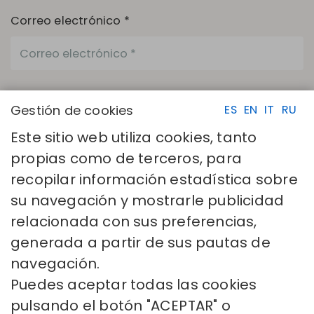
Correo electrónico *
Productos *
Gestión de cookies
ES
EN
IT
RU
Este sitio web utiliza cookies, tanto
propias como de terceros, para
Los campos con asterisco (*) son necesarios.
recopilar información estadística sobre
He leído y acepto la
Política de privacidad
su navegación y mostrarle publicidad
ENVIAR
relacionada con sus preferencias,
generada a partir de sus pautas de
navegación.
Puedes aceptar todas las cookies
pulsando el botón "ACEPTAR" o