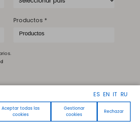
Productos *
rios.
ad
ES
EN
IT
RU
Aceptar todas las
Gestionar
Rechazar
cookies
cookies
SÍGUENOS
Facebook
Instagram
Linkedin