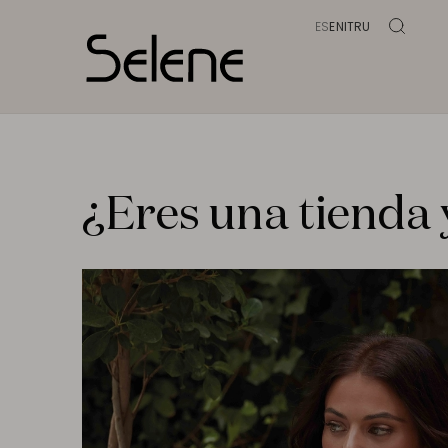
ES
EN
IT
RU
¿Eres una tienda 