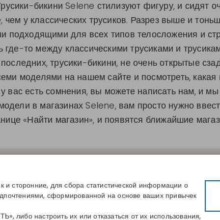
усики-бикини Selene стилизуют фигуру, и сидят оч
, чем у классических трусиков. Разрез выше и тоньш
ни подходящими для всех типов телосложения и стр
ь где-то между классическими трусиками и трусикам
 последних, трусики-бикини, не очень открытые сза
еми моделями на нашем сайте и посмотреть, какая 
у вас есть сомнения, вы можете написать нам, и м
модели в магазинах Selene, вам просто нужно ввес
анице «Найти магазин», и появятся ближайшие магаз
СЫЛКИ
КОНТАКТЫ
КОМПАНИЯ
вой размер
Disintex 2021 SL
О нас
магазин
+34 948 14 58 90
Публикации
ак и сторонние, для сбора статистической информации о
сь к каталогу
disintex@disintex.es
Блог
едпочтениями, сформированной на основе ваших привычек
Контакты
», либо настроить их или отказаться от их использования,