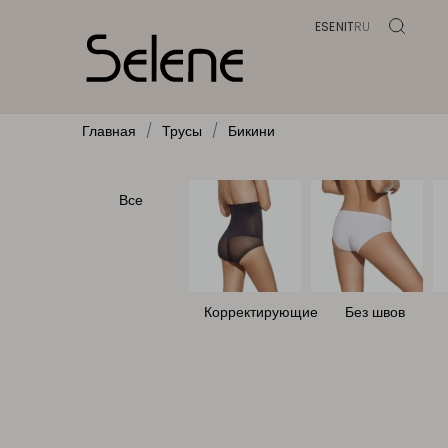
ES
EN
IT
RU
Главная
Трусы
Бикини
Все
Корректирующие
Без швов