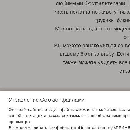
любимыми бюстгальтерами. Тр
часть полотна по животу ниже
трусики-бики
Можно сказать, что это модел
от
Вы можете ознакомиться со вс
вашему бюстгальтеру. Если 
также можете увидеть все 
стр
БЫСТРЫЕ С
Управление Cookie-файлами
Определите с
Найдите свой 
Этот веб-сайт использует файлы cookie, как собственные, т
Присоединяйте
вашей навигации и показа рекламы, связанной с вашими пр
просмотра.
Вы можете принять все файлы cookie, нажав кнопку «ПРИНЯТЬ