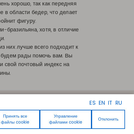
ень хорошо, так как передняя
е в области бедер, что делает
ойнит фигуру.
и-бразильяна, хотя, в отличие
ди.
из них лучше всего подходит к
ы будем рады помочь вам. Вы
ти свой почтовый индекс на
ины.
ПОДПИСЫВАЙТЕСЬ НА
ES
EN
IT
RU
НАС
Facebook
Instagram
Принять все
Управление
Отклонить
Linkedin
файлы cookie
файлами cookie
Youtube
Pinterest